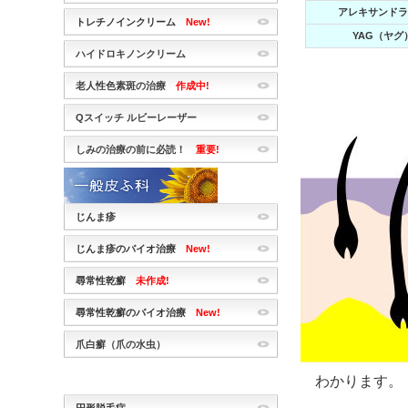
アレキサンドラ
トレチノインクリーム
New!
YAG（ヤグ
ハイドロキノンクリーム
老人性色素斑の治療
作成中!
Qスイッチ ルビーレーザー
しみの治療の前に必読！
重要!
じんま疹
じんま疹のバイオ治療
New!
尋常性乾癬
未作成!
尋常性乾癬のバイオ治療
New!
爪白癬（爪の水虫）
わかります。