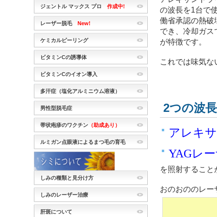
ジェントル マックス プロ
作成中!
の波長を1台で
働省承認の熱破
レーザー脱毛
New!
でき、冷却ガス
ケミカルピーリング
が特徴です。
ビタミンCの誘導体
これでは味気な
ビタミンCのイオン導入
多汗症（塩化アルミニウム溶液）
2つの波
男性型脱毛症
帯状疱疹のワクチン
（助成あり）
アレキサ
ルミガン点眼液によるまつ毛の育毛
YAGレー
を照射すること
しみの種類と見分け方
おのおののレー
しみのレーザー治療
肝斑について