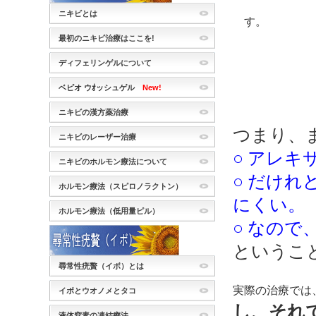
ニキビとは
す。
最初のニキビ治療はここを!
ディフェリンゲルについて
ベピオ ウｵッシュゲル
New!
ニキビの漢方薬治療
つまり、
ニキビのレーザー治療
○ アレ
ニキビのホルモン療法について
○ だけ
ホルモン療法（スピロノラクトン）
にくい。
ホルモン療法（低用量ピル）
○ なので
というこ
尋常性疣贅（イボ）とは
実際の治療では
イボとウオノメとタコ
し、それ
液体窒素の凍結療法