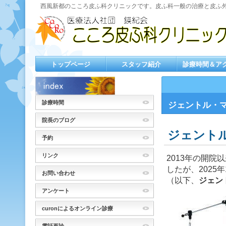
西風新都のこころ皮ふ科クリニックです。皮ふ科一般の治療と皮ふ
トップページ
スタッフ紹介
診療時間＆ア
診療時間
ジェントル・
院長のブログ
ジェント
予約
リンク
2013年の開
したが、2025
お問い合わせ
（以下、
ジェン
アンケート
curonによるオンライン診療