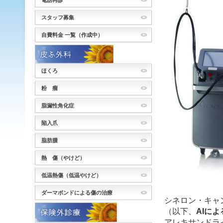
電話再診
スタッフ募集
自費料金 一覧（作成中）
ほくろ
粉 瘤
脂漏性角化症
陥入爪
脂肪腫
熱 傷（やけど）
低温熱傷（低温やけど）
ダーマボンドによる傷の治療
シネロン・キャ
（以下、
AIに
アレキサンドライ