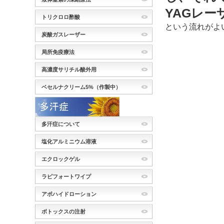
YAGレ
トリクロロ酢酸
という流れがよ
炭酸ガスレーザー
局所免疫療法
高濃度サリチル酸外用
ベセルナクリーム5%（作製中）
多汗症について
塩化アルミニウム溶液
エクロックゲル
ラピフォートワイプ
アポハイドローション
ボトックスの注射