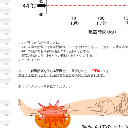
このグラフからわかることは、
・44℃未満の熱源では何時間触れていてもやけどしない。（もちろん状況次
・44℃の熱源でも7時間接触していればやけどする。
・50℃の熱源なら、2分くらい接触するとやけどする。
などでしょうか。
さらに、
低温熱傷を生じる要因
として重要なのが、
「圧迫」
です。
熱源に圧迫されると、低温熱傷を生じる時間が短縮されます。
例えば下のシェーマを見てください。