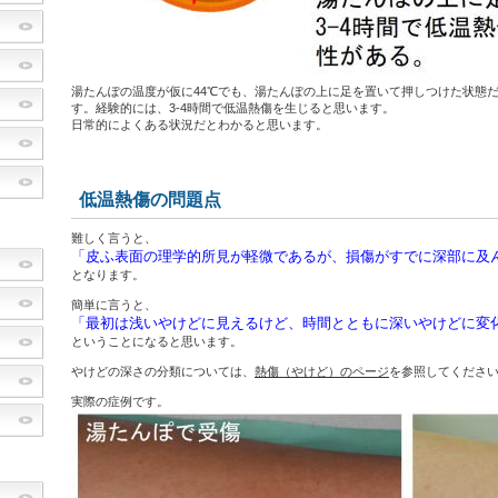
湯たんぽの温度が仮に44℃でも、湯たんぽの上に足を置いて押しつけた状態
す。経験的には、3-4時間で低温熱傷を生じると思います。
日常的によくある状況だとわかると思います。
低温熱傷の問題点
難しく言うと、
「皮ふ表面の理学的所見が軽微であるが、損傷がすでに深部に及ん
となります。
簡単に言うと、
「最初は浅いやけどに見えるけど、時間とともに深いやけどに変
ということになると思います。
やけどの深さの分類については、
熱傷（やけど）のページ
を参照してくださ
実際の症例です。