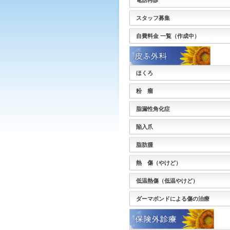
電話再診
スタッフ募集
自費料金 一覧（作成中）
ほくろ
粉 瘤
脂漏性角化症
陥入爪
脂肪腫
熱 傷（やけど）
低温熱傷（低温やけど）
ダーマボンドによる傷の治療