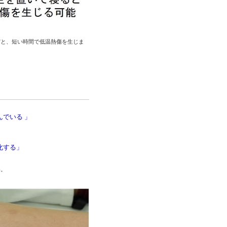
だと、短い時間で低温熱傷を生じま
でいる 」
化する」
い。