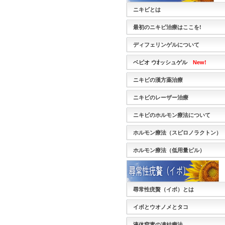
ニキビとは
最初のニキビ治療はここを!
ディフェリンゲルについて
ベピオ ウｵッシュゲル
New!
ニキビの漢方薬治療
ニキビのレーザー治療
ニキビのホルモン療法について
ホルモン療法（スピロノラクトン）
ホルモン療法（低用量ピル）
尋常性疣贅（イボ）とは
イボとウオノメとタコ
液体窒素の凍結療法