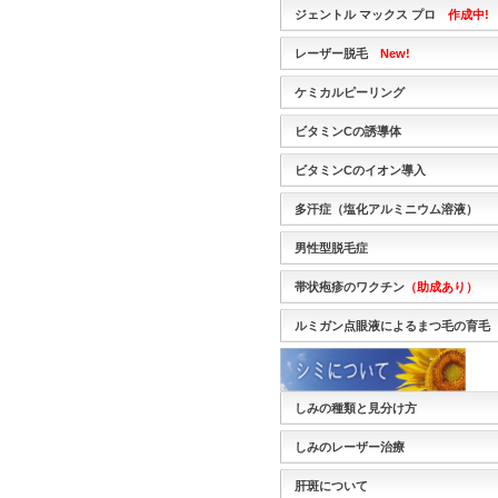
ジェントル マックス プロ
作成中!
レーザー脱毛
New!
ケミカルピーリング
ビタミンCの誘導体
ビタミンCのイオン導入
多汗症（塩化アルミニウム溶液）
男性型脱毛症
帯状疱疹のワクチン
（助成あり）
ルミガン点眼液によるまつ毛の育毛
しみの種類と見分け方
しみのレーザー治療
肝斑について