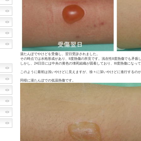
湯たんぽでやけどを受傷し、翌日受診されました。
その時点では水疱形成があり、II度熱傷の所見です。浅在性II度熱傷でも矛盾
しかし、24日目には中央の黄色の壊死組織が固着しており、III度熱傷になっ
このように最初は浅いやけどに見えますが、徐々に深いやけどに進行するの
同様に湯たんぽでの低温熱傷です。