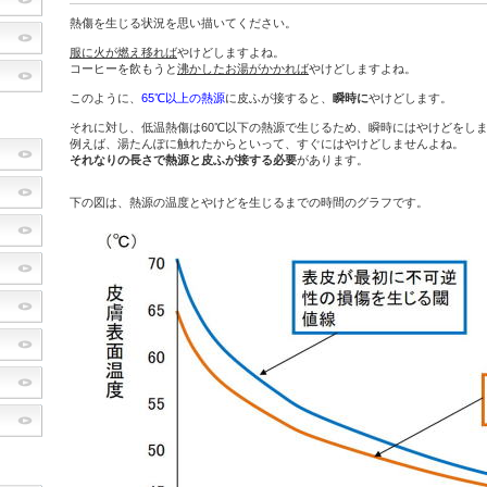
熱傷を生じる状況を思い描いてください。
服に火が燃え移れば
やけどしますよね。
コーヒーを飲もうと
沸かしたお湯がかかれば
やけどしますよね。
このように、
65℃以上の熱源
に皮ふが接すると、
瞬時に
やけどします。
それに対し、低温熱傷は60℃以下の熱源で生じるため、瞬時にはやけどをし
例えば、湯たんぽに触れたからといって、すぐにはやけどしませんよね。
それなりの長さで熱源と皮ふが接する必要
があります。
下の図は、熱源の温度とやけどを生じるまでの時間のグラフです。