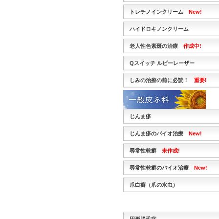
トレチノインクリーム
New!
ハイドロキノンクリーム
老人性色素斑の治療
作成中!
Qスイッチ ルビーレーザー
しみの治療の前に必読！
重要!
じんま疹
じんま疹のバイオ治療
New!
尋常性乾癬
未作成!
尋常性乾癬のバイオ治療
New!
爪白癬（爪の水虫）