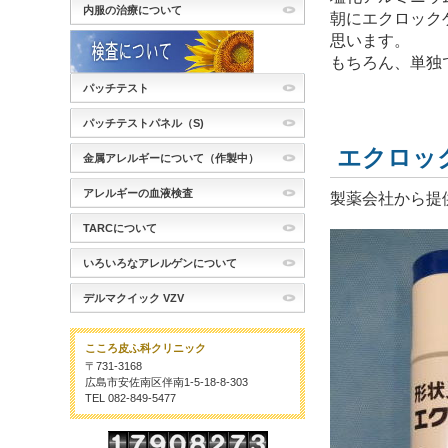
内服の治療について
朝にエクロック
思います。
もちろん、単独
パッチテスト
パッチテストパネル（S)
エクロッ
金属アレルギーについて（作製中）
アレルギーの血液検査
製薬会社から提
TARCについて
いろいろなアレルゲンについて
デルマクイック VZV
こころ皮ふ科クリニック
〒731-3168
広島市安佐南区伴南1-5-18-8-303
TEL 082-849-5477