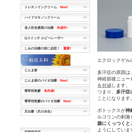
トレチノインクリーム
New!
ハイドロキノンクリーム
老人性色素斑の治療
作成中!
Qスイッチ ルビーレーザー
しみの治療の前に必読！
重要!
エクロックゲル
じんま疹
多汗症の原因は
神経節後ニュー
じんま疹のバイオ治療
New!
を分泌
します。
尋常性乾癬
未作成!
つまり、
多汗症
ことになります
尋常性乾癬のバイオ治療
New!
ボトックスが
神
爪白癬（爪の水虫）
ルコリンの刺激
腺にくっつくと
ようにしていま