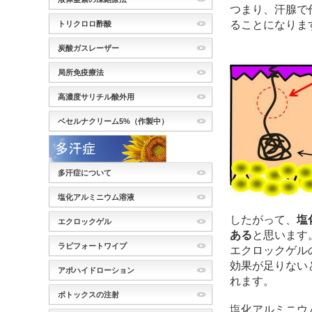
つまり、汗腺で
ることになりま
トリクロロ酢酸
炭酸ガスレーザー
局所免疫療法
高濃度サリチル酸外用
ベセルナクリーム5%（作製中）
多汗症について
塩化アルミニウム溶液
したがって、
塩
エクロックゲル
ある
と思います
ラピフォートワイプ
エクロックゲル
効果が足りない
アポハイドローション
れます。
ボトックスの注射
塩化アルミニウ