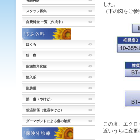
電話再診
した。
（下の図をご参
スタッフ募集
自費料金 一覧（作成中）
ほくろ
粉 瘤
脂漏性角化症
陥入爪
脂肪腫
熱 傷（やけど）
低温熱傷（低温やけど）
ダーマボンドによる傷の治療
この度、エクロ
近いうちに変更