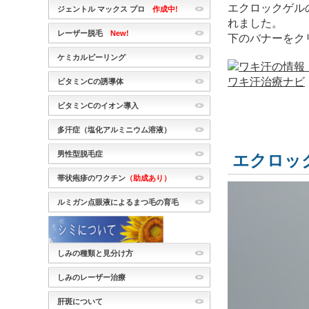
エクロックゲル
ジェントル マックス プロ
作成中!
れました。
レーザー脱毛
New!
下のバナーをク
ケミカルピーリング
ビタミンCの誘導体
ビタミンCのイオン導入
多汗症（塩化アルミニウム溶液）
男性型脱毛症
エクロッ
帯状疱疹のワクチン
（助成あり）
ルミガン点眼液によるまつ毛の育毛
しみの種類と見分け方
しみのレーザー治療
肝斑について