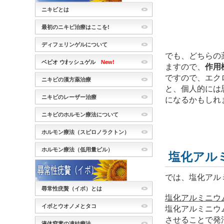
ニキビとは
最初のニキビ治療はここを!
ディフェリンゲルについて
でも、どちらの
ベピオ ウｵッシュゲル
New!
ますので、
作用
ですので、エク
ニキビの漢方薬治療
と、個人的には
ニキビのレーザー治療
になるかもしれ
ニキビのホルモン療法について
ホルモン療法（スピロノラクトン）
ホルモン療法（低用量ピル）
塩化アル
では、塩化アル
尋常性疣贅（イボ）とは
塩化アルミニウ
イボとウオノメとタコ
塩化アルミニウ
させることで発
液体窒素の凍結療法