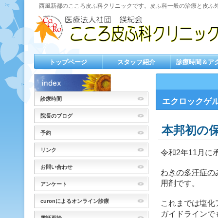
西風新都のこころ皮ふ科クリニックです。皮ふ科一般の治療と皮ふ
トップページ
スタッフ紹介
診療時間＆ア
診療時間
エクロックゲ
院長のブログ
本邦初の
予約
リンク
令和2年11月
お問い合わせ
わきの多汗症の
用剤です。
アンケート
curonによるオンライン診療
これまでは塩化
ガイドラインで