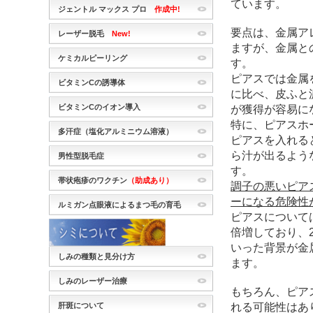
ています。
ジェントル マックス プロ
作成中!
要点は、金属ア
レーザー脱毛
New!
ますが、金属と
ケミカルピーリング
す。
ピアスでは金属
ビタミンCの誘導体
に比べ、皮ふと
ビタミンCのイオン導入
が獲得が容易に
特に、ピアスホ
多汗症（塩化アルミニウム溶液）
ピアスを入れる
ら汁が出るよう
男性型脱毛症
す。
帯状疱疹のワクチン
（助成あり）
調子の悪いピア
ーになる危険性
ルミガン点眼液によるまつ毛の育毛
ピアスについては
倍増しており、
いった背景が金
しみの種類と見分け方
ます。
しみのレーザー治療
もちろん、ピア
れる可能性はあ
肝斑について