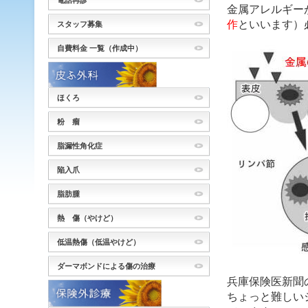
電話再診
金属アレルギー
作
といいます）
スタッフ募集
自費料金 一覧（作成中）
ほくろ
粉 瘤
脂漏性角化症
陥入爪
脂肪腫
熱 傷（やけど）
低温熱傷（低温やけど）
ダーマボンドによる傷の治療
兵庫保険医新聞
ちょっと難しい