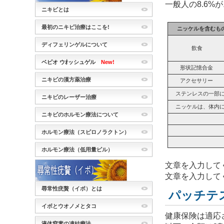
一般人の8.6
ニキビとは
最初のニキビ治療はここを!
ニッケルを含む
ディフェリンゲルについて
飲食
ベピオ ウｵッシュゲル
New!
形状記憶合金
ニキビの漢方薬治療
アクセサリー
ステンレスの一部
ニキビのレーザー治療
ニッケルは、体内
ニキビのホルモン療法について
ホルモン療法（スピロノラクトン）
ホルモン療法（低用量ピル）
文章を入力して
文章を入力して
尋常性疣贅（イボ）とは
パッチテ
イボとウオノメとタコ
健康保険は適応
液体窒素の凍結療法