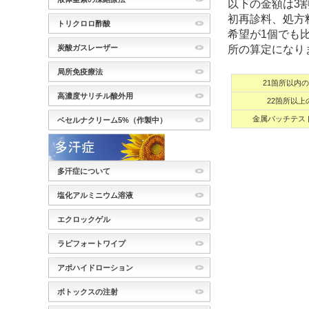
以下の金額は3
初再診料、処方
トリクロロ酢酸
希望が1個でも
所の算定になり
炭酸ガスレーザー
局所免疫療法
21箇所以内
高濃度サリチル酸外用
22箇所以
金属パッチテス
ベセルナクリーム5%（作製中）
多汗症について
塩化アルミニウム溶液
エクロックゲル
ラピフォートワイプ
アポハイドローション
ボトックスの注射