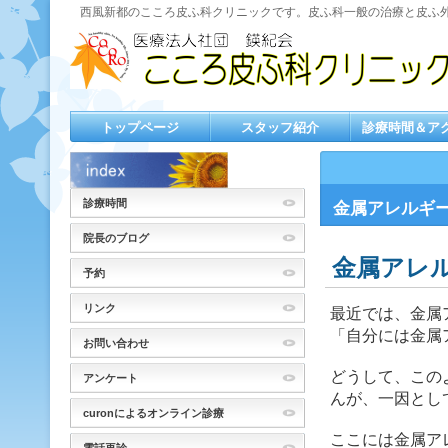
西風新都のこころ皮ふ科クリニックです。皮ふ科一般の治療と皮ふ
トップページ
スタッフ紹介
診療時間＆ア
診療時間
金属アレルギ
院長のブログ
金属アレ
予約
リンク
最近では、金属
「自分には金属
お問い合わせ
どうして、この
アンケート
んが、一因とし
curonによるオンライン診療
ここには金属ア