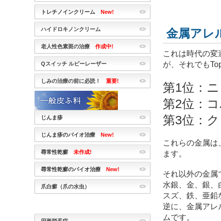
トレチノインクリーム
New!
ハイドロキノンクリーム
金属アレ
老人性色素斑の治療
作成中!
これは時代の変
が、それでもTo
Qスイッチ ルビーレーザー
しみの治療の前に必読！
重要!
第1位：
第2位：
第3位：
じんま疹
じんま疹のバイオ治療
New!
これらの金属は
尋常性乾癬
未作成!
ます。
尋常性乾癬のバイオ治療
New!
それ以外の金属
水銀、金、銀、
爪白癬（爪の水虫）
スズ、鉄、亜鉛
逆に、金属アレ
ムです。