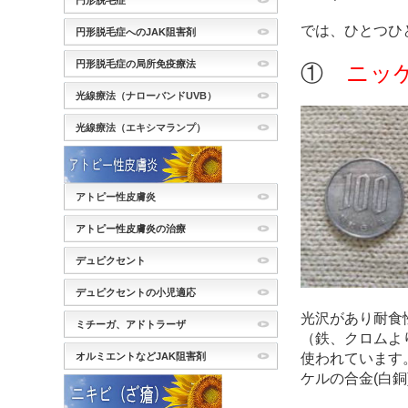
円形脱毛症
では、ひとつひ
円形脱毛症へのJAK阻害剤
円形脱毛症の局所免疫療法
①
ニッ
光線療法（ナローバンドUVB）
光線療法（エキシマランプ）
アトピー性皮膚炎
アトピー性皮膚炎の治療
デュピクセント
デュピクセントの小児適応
光沢があり耐食
ミチーガ、アドトラーザ
（鉄、クロムよ
使われています
オルミエントなどJAK阻害剤
ケルの合金(白銅