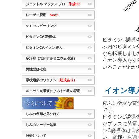
ジェントル マックス プロ
作成中!
レーザー脱毛
New!
ケミカルピーリング
ビタミンCの誘導体
ビタミンC誘導
ふ内のビタミン
ビタミンCのイオン導入
から転載しまし
多汗症（塩化アルミニウム溶液）
イオン導入をす
いることがわか
男性型脱毛症
帯状疱疹のワクチン
（助成あり）
イオン導
ルミガン点眼液によるまつ毛の育毛
皮ふに微弱な電
です。
しみの種類と見分け方
ビタミンC誘導
がプラスに荷電
しみのレーザー治療
ンC誘導体は自
肝斑について
い、電極から遠