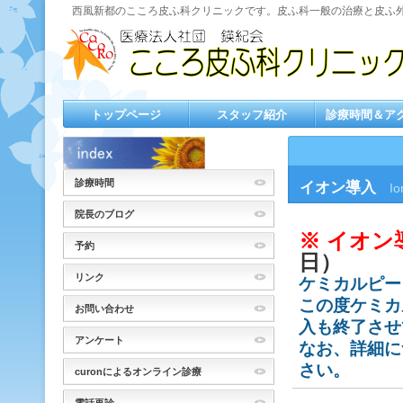
西風新都のこころ皮ふ科クリニックです。皮ふ科一般の治療と皮ふ
トップページ
スタッフ紹介
診療時間＆ア
診療時間
イオン導入
Io
院長のブログ
※ イオ
予約
日）
リンク
ケミカルピー
この度ケミカ
お問い合わせ
入も終了させ
アンケート
なお、詳細に
さい。
curonによるオンライン診療