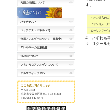
内服の治療について
す。
イオン導入のみ
パッチテスト
イオン導入（ピ
パッチテストパネル（S)
ピーリング+イ
# いずれも
金属アレルギーについて（作製中）
＃ 1クー
アレルギーの血液検査
途中で止
複数人数
TARCについて
いろいろなアレルゲンについて
デルマクイック VZV
こころ皮ふ科クリニック
〒731-3168
広島市安佐南区伴南1-5-18-8-303
TEL 082-849-5477