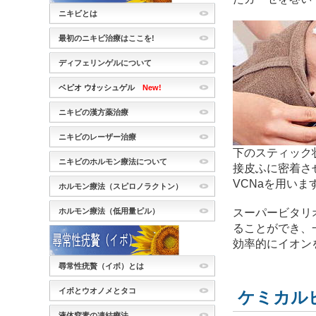
ニキビとは
最初のニキビ治療はここを!
ディフェリンゲルについて
ベピオ ウｵッシュゲル
New!
ニキビの漢方薬治療
ニキビのレーザー治療
下のスティック
ニキビのホルモン療法について
接皮ふに密着さ
VCNaを用いま
ホルモン療法（スピロノラクトン）
スーパービタリオ
ホルモン療法（低用量ピル）
ることができ、
効率的にイオン
尋常性疣贅（イボ）とは
イボとウオノメとタコ
ケミカル
液体窒素の凍結療法