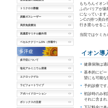
もちろんイオン
ふのバリアが薬
トリクロロ酢酸
になっています
炭酸ガスレーザー
ンCの持つ美白
行き渡らせるこ
局所免疫療法
高濃度サリチル酸外用
当院ではケミカ
ベセルナクリーム5%（作製中）
イオン導
多汗症について
健康保険は適
塩化アルミニウム溶液
基本的にピー
エクロックゲル
望にも可能な
予約診療です
ラピフォートワイプ
初診時のみ初
アポハイドローション
それに含まれ
ボトックスの注射
下記料金は本