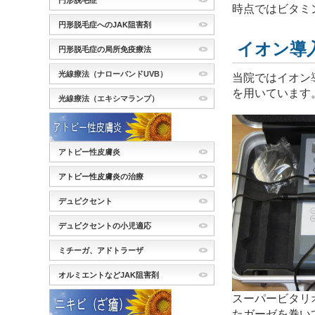
円形脱毛症
時点ではビタミ
円形脱毛症へのJAK阻害剤
イオン導
円形脱毛症の局所免疫療法
光線療法（ナローバンドUVB）
当院ではイオン
を用いています
光線療法（エキシマランプ）
アトピー性皮膚炎
アトピー性皮膚炎の治療
デュピクセント
デュピクセントの小児適応
ミチーガ、アドトラーザ
オルミエントなどJAK阻害剤
スーパービタリ
たガーゼを巻い