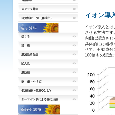
電話再診
スタッフ募集
イオン導
自費料金 一覧（作成中）
イオン導入とは
させる方法です
ほくろ
内側に浸透させ
具体的には器機
粉 瘤
せて、有効成分
100倍もの浸
脂漏性角化症
陥入爪
脂肪腫
熱 傷（やけど）
低温熱傷（低温やけど）
ダーマボンドによる傷の治療