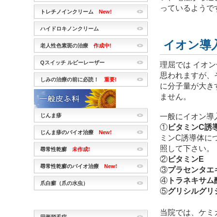
っているようで
トレチノインクリーム
New!
ハイドロキノンクリーム
イオン導
老人性色素斑の治療
作成中!
Qスイッチ ルビーレーザー
理屈では イオ
思われますが、
しみの治療の前に必読！
重要!
に分子量が大き
ません。
一般にイオン導
じんま疹
①
ビタミンC誘
じんま疹のバイオ治療
New!
ミンC誘導体に
照して下さい。
尋常性乾癬
未作成!
②
ビタミンE
尋常性乾癬のバイオ治療
New!
③
プラセンタエ
④
トラネキサム
爪白癬（爪の水虫）
⑤
グリシルグリ
など
当院では、ケミ