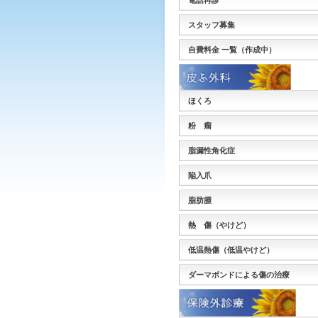
電話再診
スタッフ募集
自費料金 一覧（作成中）
ほくろ
粉 瘤
脂漏性角化症
陥入爪
脂肪腫
熱 傷（やけど）
低温熱傷（低温やけど）
ダーマボンドによる傷の治療