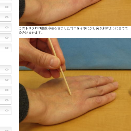
このトリクロロ酢酸溶液を含ませた竹串をイボに少し突き刺すように当てて
染み込ませます。