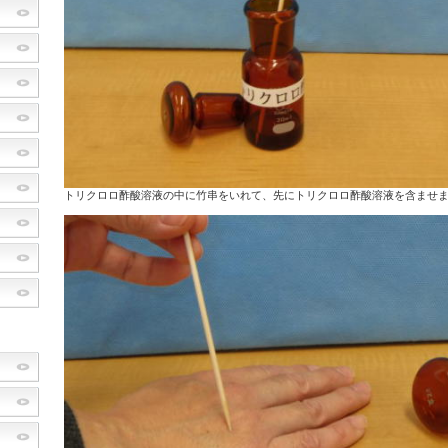
トリクロロ酢酸溶液の中に竹串をいれて、先にトリクロロ酢酸溶液を含ませ