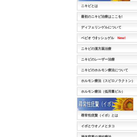
ニキビとは
最初のニキビ治療はここを!
ディフェリンゲルについて
ベピオ ウｵッシュゲル
New!
ニキビの漢方薬治療
ニキビのレーザー治療
ニキビのホルモン療法について
ホルモン療法（スピロノラクトン）
ホルモン療法（低用量ピル）
尋常性疣贅（イボ）とは
イボとウオノメとタコ
液体窒素の凍結療法