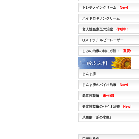
トレチノインクリーム
New!
ハイドロキノンクリーム
老人性色素斑の治療
作成中!
Qスイッチ ルビーレーザー
しみの治療の前に必読！
重要!
じんま疹
じんま疹のバイオ治療
New!
尋常性乾癬
未作成!
尋常性乾癬のバイオ治療
New!
爪白癬（爪の水虫）