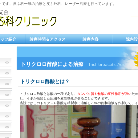
クです。皮ふ科一般の治療と皮ふ外科、レーザー治療を行っています。
タッフ紹介
診療時間＆アクセス
診療内容
院内設
トリクロロ酢酸による治療
Trichloroacetic Acid
トリクロロ酢酸とは？
トリクロロ酢酸とは酸の一種であり、
タンパク質や核酸の変性作用が強い
ため
し、イボが感染した組織を変性壊死させることができます。
当院ではこのトリクロロ酢酸を精製水に溶解し70%の飽和溶液を作製して、