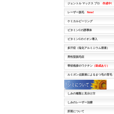
ジェントル マックス プロ
作成中!
レーザー脱毛
New!
ケミカルピーリング
ビタミンCの誘導体
ビタミンCのイオン導入
多汗症（塩化アルミニウム溶液）
男性型脱毛症
帯状疱疹のワクチン
（助成あり）
ルミガン点眼液によるまつ毛の育毛
しみの種類と見分け方
しみのレーザー治療
肝斑について