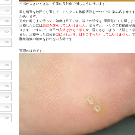
イボが大きいときは、竹串の反対側で同じように行います。
同じ処置を数回くり返して、トリクロロ酢酸溶液を十分イボに染み込ませま
があります。
完全に乾くまで待って、治療は終了です。以上の治療を1週間毎にくり返しま
治療した日には
患部を濡らしてはいけません。
濡らすと、トリクロロ酢酸が
ります。ですので、当日の
入浴は控えて頂く
か、濡らさないように入浴して
また、治療をした部位を
口に入れたり、目をこすったりしてはいけません。
酢酸溶液の治療を行わない方針です。
実際の経過です。